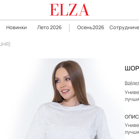
ELZA
Новинки
Лето 2026
Осень2026
Сотрудниче
ШНЯ)
ШОР
Войдит
Униве
лучши
ОПИС
Униве
лучши