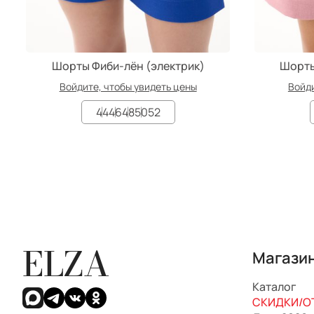
Шорты Фиби-лён (электрик)
Шорты
Войдите, чтобы увидеть цены
Войди
44
46
48
50
52
ELZA
Магази
Каталог
СКИДКИ/ОТ