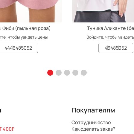
 Фиби (пыльная роза)
Туника Аликанте (б
те, чтобы увидеть цены
Войдите, чтобы увидет
44
46
48
50
52
46
48
50
52
н
Покупателям
Сотрудничество
 400₽
Как сделать заказ?