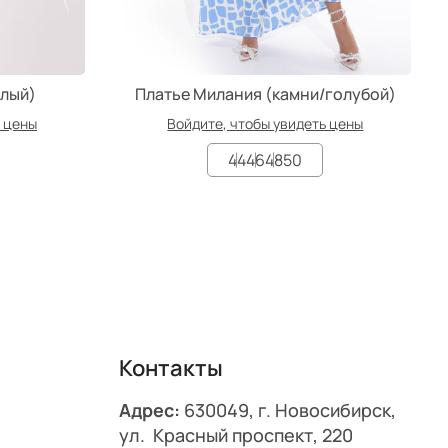
елый)
Платье Милания (камни/голубой)
ь цены
Войдите, чтобы увидеть цены
44
46
48
50
Контакты
Адрес:
630049, г. Новосибирск,
ул. Красный проспект, 220