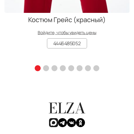
Костюм Грейc (красный)
Войдите, чтобы увидеть цены
44
46
48
50
52
ELZA