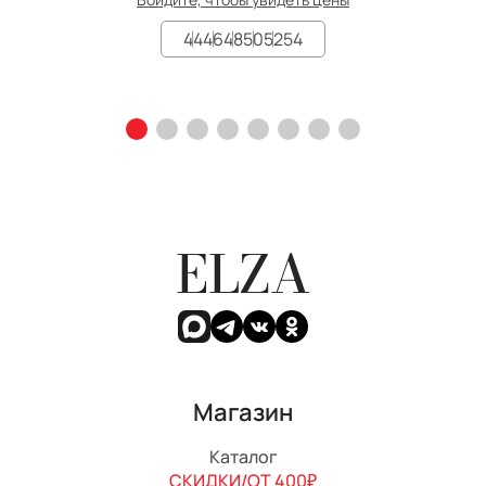
44
46
48
50
52
54
ELZA
Магазин
Каталог
СКИДКИ/ОТ 400₽