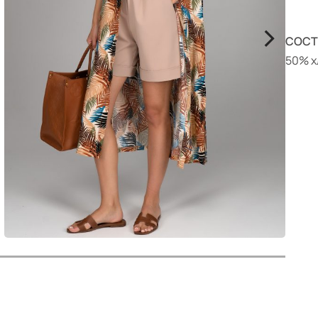
р
>
СОСТ
50% х