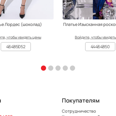
ье Лордес (шоколад)
Платье Изысканная роско
те, чтобы увидеть цены
Войдите, чтобы увидет
46
48
50
52
44
46
48
50
н
Покупателям
Сотрудничество