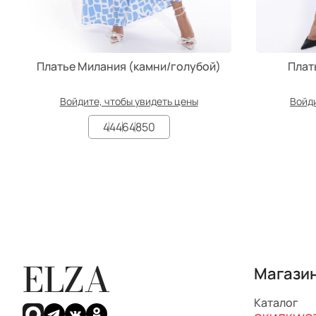
Платье Милания (камни/голубой)
Плат
Войдите, чтобы увидеть цены
Войди
44
46
48
50
ELZA
Магази
Каталог