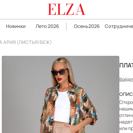
ELZA
Новинки
Лето 2026
Осень2026
Сотрудниче
А АРИЯ (ЛИСТЬЯ/БЕЖ)
ПЛА
Войдит
ОПИС
Откро
нашим
отлич
надет
или п