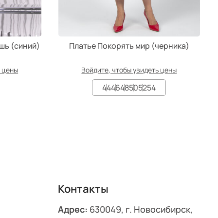
шь (синий)
Платье Покорять мир (черника)
ь цены
Войдите, чтобы увидеть цены
44
46
48
50
52
54
Контакты
Адрес:
630049, г. Новосибирск,