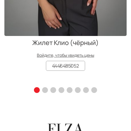
Жилет Клио (чёрный)
Войдите, чтобы увидеть цены
44
46
48
50
52
ELZA