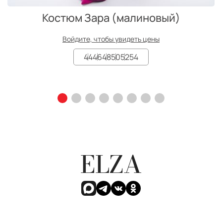
Костюм Зара (малиновый)
Войдите, чтобы увидеть цены
44
46
48
50
52
54
ELZA