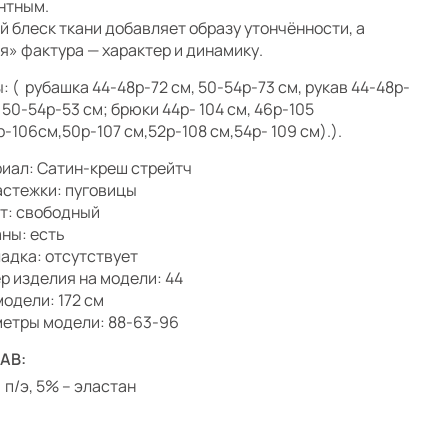
нтным.
й блеск ткани добавляет образу утончённости, а
я» фактура — характер и динамику.
: ( рубашка 44-48р-72 см, 50-54р-73 см, рукав 44-48р-
, 50-54р-53 см; брюки 44р- 104 см, 46р-105
р-106см,50р-107 см,52р-108 см,54р- 109 см).).
иал: Сатин-креш стрейтч
астежки: пуговицы
т: свободный
ны: есть
адка: отсутствует
р изделия на модели: 44
модели: 172 см
етры модели: 88-63-96
АВ:
 п/э, 5% – эластан