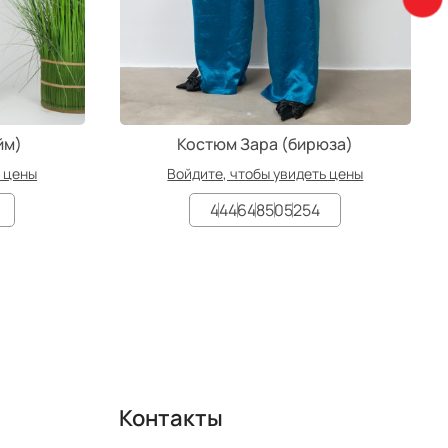
йм)
Костюм Зара (бирюза)
ь цены
Войдите, чтобы увидеть цены
44
46
48
50
52
54
Контакты