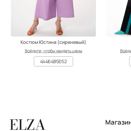
Костюм Юстина (сиреневый)
Войдите, чтобы увидеть цены
Войди
44
46
48
50
52
ELZA
Магази