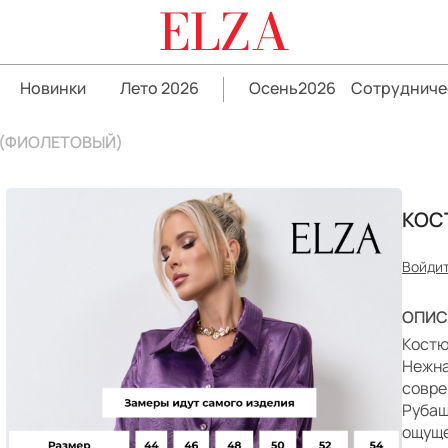
ELZA
Новинки
Лето 2026
Осень2026
Сотрудниче
 (ФИОЛЕТОВЫЙ)
КОС
Войдит
ОПИС
Костю
Нежна
совре
Рубаш
ощуще