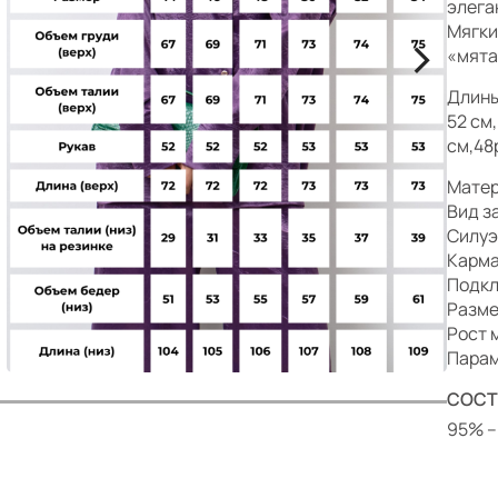
р
элега
Мягки
>
«мята
Длины
52 см
см,48
Матер
Вид з
Силуэ
Карма
Подкл
Разме
Рост 
Парам
СОСТ
95% –