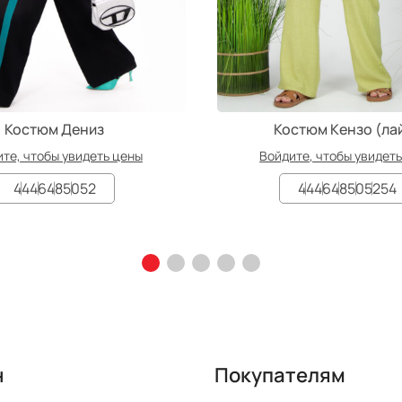
Костюм Дениз
Костюм Кензо (ла
те, чтобы увидеть цены
Войдите, чтобы увидет
44
46
48
50
52
44
46
48
50
52
54
н
Покупателям