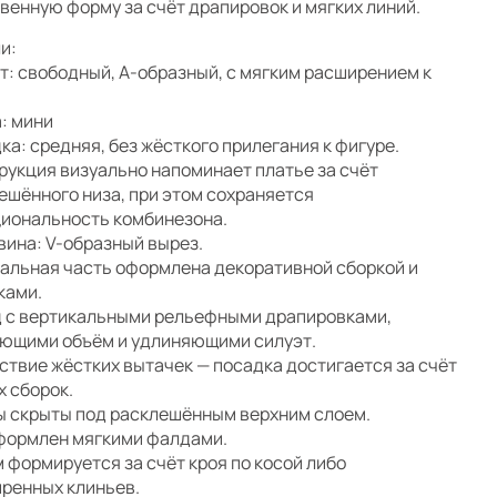
венную форму за счёт драпировок и мягких линий.
и:
т: свободный, А-образный, с мягким расширением к
: мини
ка: средняя, без жёсткого прилегания к фигуре.
рукция визуально напоминает платье за счёт
ешённого низа, при этом сохраняется
иональность комбинезона.
вина: V-образный вырез.
альная часть оформлена декоративной сборкой и
ками.
 с вертикальными рельефными драпировками,
ющими объём и удлиняющими силуэт.
ствие жёстких вытачек — посадка достигается за счёт
х сборок.
 скрыты под расклешённым верхним слоем.
формлен мягкими фалдами.
 формируется за счёт кроя по косой либо
ренных клиньев.