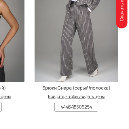
Скачать каталог
ый)
Брюки Сиара (серый/полоска)
ь цены
Войдите, чтобы увидеть цены
44
46
48
50
52
54