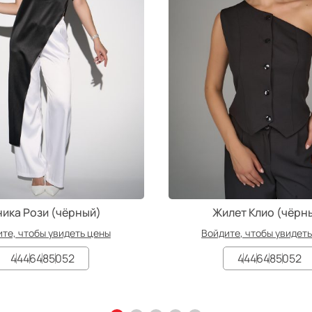
ника Рози (чёрный)
Жилет Клио (чёрн
те, чтобы увидеть цены
Войдите, чтобы увидет
44
46
48
50
52
44
46
48
50
52