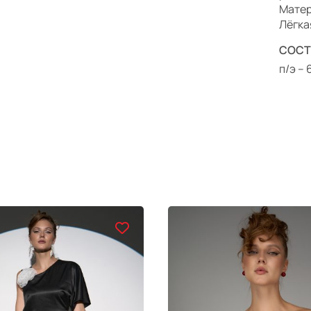
Мате
Лёгка
СОСТ
п/э –