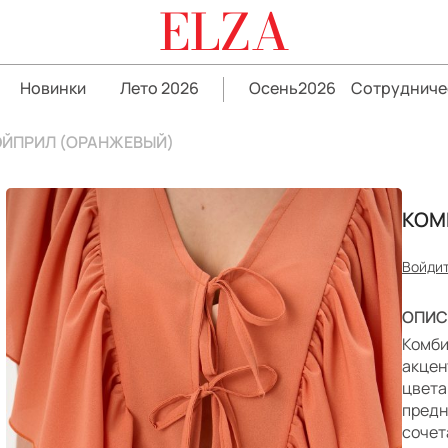
ELZA
Новинки
Лето 2026
Осень2026
Сотрудниче
ЭЙПРИЛ (ОРАНЖЕВЫЙ)
КОМ
Войдит
ОПИС
Комби
акцен
цвета
предн
сочет