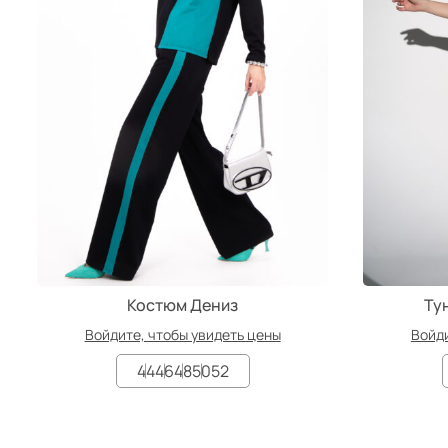
Костюм Дениз
Ту
Войдите, чтобы увидеть цены
Войди
44
46
48
50
52