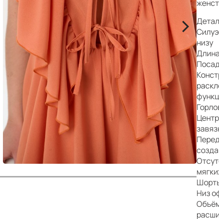
р
женст
>
Детал
Силуэ
низу
Длина
Посад
Конст
раскл
функц
Горло
Центр
завяз
Перед
созда
Отсут
мягки
Шорты
Низ о
Объём
расши