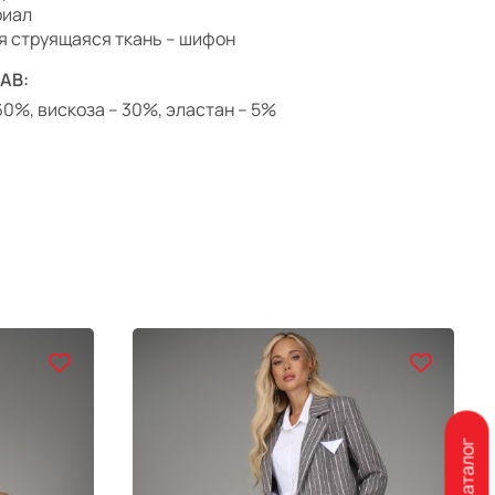
риал
я струящаяся ткань – шифон
АВ:
 60%, вискоза – 30%, эластан – 5%