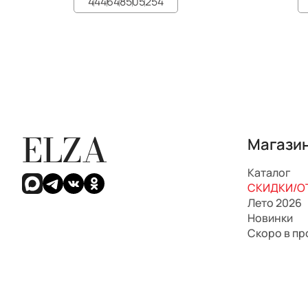
44
46
48
50
52
54
ELZA
Магази
Каталог
СКИДКИ/ОТ
Лето 2026
Новинки
Скоро в п