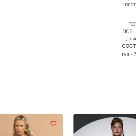
* пло
ПО
ПОБ
Дли
СОСТ
п/э –