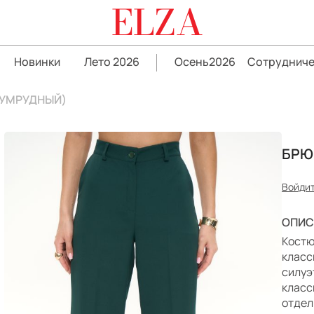
ELZA
Новинки
Лето 2026
Осень2026
Сотрудниче
ЗУМРУДНЫЙ)
БРЮ
Войдит
ОПИС
Костю
класс
силуэ
класс
отдел