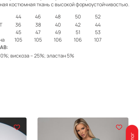
тная костюмная ткань с высокой формоустойчивостью.
44
46
48
50
52
Т
36
38
40
42
44
45
47
49
51
53
на
105
105
106
106
107
АВ:
 70%; вискоза – 25%; эластан 5%