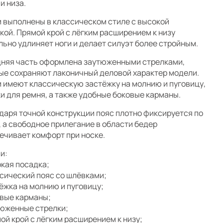
и низа.
 выполнены в классическом стиле с высокой
кой. Прямой крой с лёгким расширением к низу
льно удлиняет ноги и делает силуэт более стройным.
няя часть оформлена заутюженными стрелками,
ые сохраняют лаконичный деловой характер модели.
 имеют классическую застёжку на молнию и пуговицу,
и для ремня, а также удобные боковые карманы.
даря точной конструкции пояс плотно фиксируется по
, а свободное прилегание в области бедер
ечивает комфорт при носке.
и:
окая посадка;
ссический пояс со шлёвками;
тёжка на молнию и пуговицу;
овые карманы;
тюженные стрелки;
мой крой с лёгким расширением к низу;