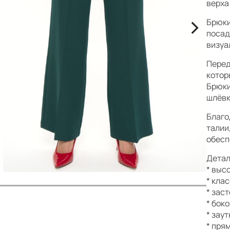
р
верха 
>
Брюки
посад
визуа
Перед
котор
Брюки
шлёвк
Благо
талии
обесп
Детал
* выс
* кла
* зас
* бок
* зау
* пря