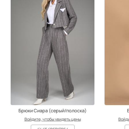
Брюки Сиара (серый/полоска)
Войдите, чтобы увидеть цены
Войди