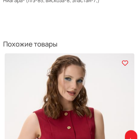
Ниагара- (п/э-85; вискоза-8; эластан-7;)
Похожие товары