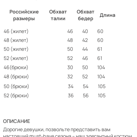
Российские
Обхват
Обхват
Длина
размеры
талии
бедер
46 (жилет)
46
40
60
48 (жилет)
48
42
60
50 (жилет)
50
44
61
52 (жилет)
52
46
61
46(брюки)
30
50
104
48 (брюки)
32
52
104
50 (брюки)
34
54
105
52 (брюки)
36
56
105
ОПИСАНИЕ
Дорогие девушки, позвольте представить вам
настоящий must-have сезона – наш элегантный костюм