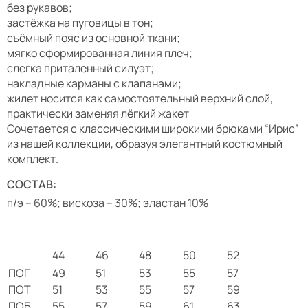
без рукавов;
застёжка на пуговицы в тон;
съёмный пояс из основной ткани;
мягко сформированная линия плеч;
слегка приталенный силуэт;
накладные карманы с клапанами;
жилет носится как самостоятельный верхний слой,
практически заменяя лёгкий жакет
Сочетается с классическими широкими брюками “Ирис”
из нашей коллекции, образуя элегантный костюмный
комплект.
СОСТАВ:
п/э – 60%; вискоза – 30%; эластан 10%
44
46
48
50
52
ПОГ
49
51
53
55
57
ПОТ
51
53
55
57
59
ПОБ
55
57
59
61
63