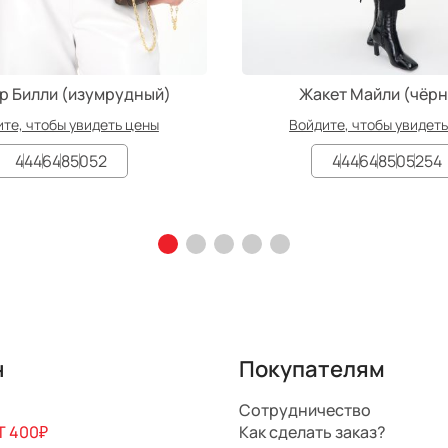
р Билли (изумрудный)
Жакет Майли (чёр
те, чтобы увидеть цены
Войдите, чтобы увидет
44
46
48
50
52
44
46
48
50
52
54
н
Покупателям
Сотрудничество
 400₽
Как сделать заказ?