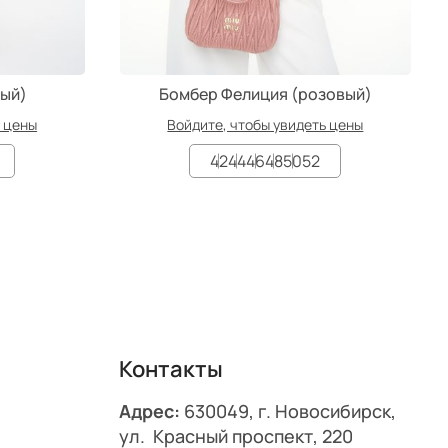
ный)
Бомбер Фелиция (розовый)
ь цены
Войдите, чтобы увидеть цены
42
44
46
48
50
52
Контакты
Адрес:
630049, г. Новосибирск,
ул. Красный проспект, 220