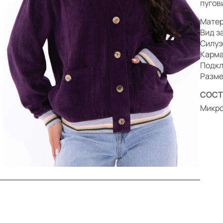
р
пугов
>
Матер
Вид з
Силуэ
Карма
Подкл
Разме
СОСТ
Микро