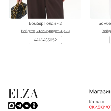
Бомбер Голди – 2
Бомбе
Войдите, чтобы увидеть цены
Войди
44
46
48
50
52
ELZA
Магази
Каталог
СКИДКИ/ОТ