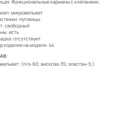
ицах. Функциональные карманы с клапанами.
иал: микровельвет
астежки: пуговицы
т: свободный
ны: есть
адка: отсутствует
р изделия на модели: 44
АВ:
вельвет: (п/э-60; вискоза-35; эластан-5;)