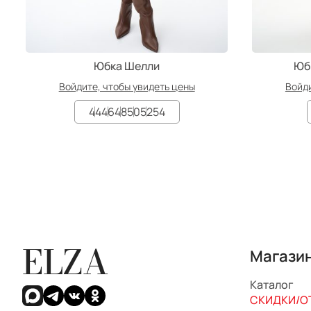
Юбка Шелли
Юб
Войдите, чтобы увидеть цены
Войди
44
46
48
50
52
54
ELZA
Магази
Каталог
СКИДКИ/ОТ