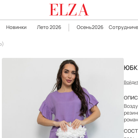
ELZA
Новинки
Лето 2026
Осень2026
Сотрудниче
Ь)
ЮБК
Войдит
ОПИС
Возду
резин
роман
СОСТ