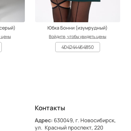
/серый)
Юбка Бонни (изумрудный)
ь цены
Войдите, чтобы увидеть цены
40
42
44
46
48
50
Контакты
Адрес:
630049, г. Новосибирск,
ул. Красный проспект, 220