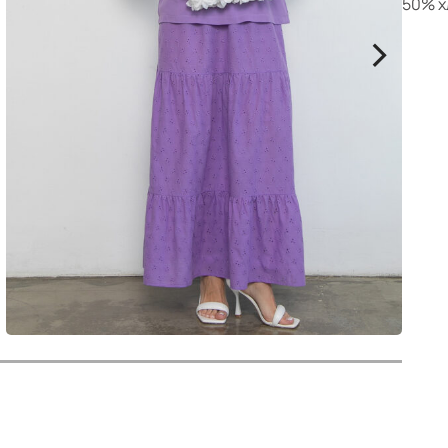
р
50% х
>