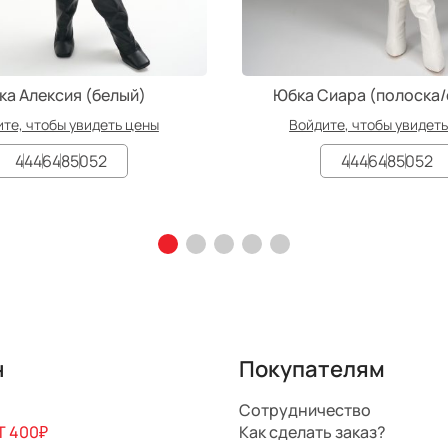
ка Алексия (белый)
Юбка Сиара (полоска
те, чтобы увидеть цены
Войдите, чтобы увидет
44
46
48
50
52
44
46
48
50
52
н
Покупателям
Сотрудничество
 400₽
Как сделать заказ?