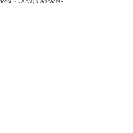
лопок; 40% п/э; 10% эластан