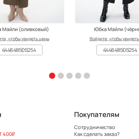
 Майли (оливковый)
Юбка Майли (чёрн
те, чтобы увидеть цены
Войдите, чтобы увидет
44
46
48
50
52
54
44
46
48
50
52
54
н
Покупателям
Сотрудничество
 400₽
Как сделать заказ?