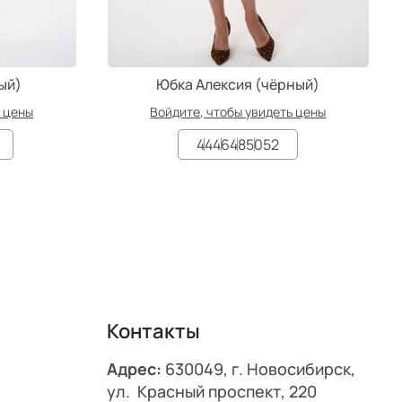
ый)
Юбка Алексия (чёрный)
ь цены
Войдите, чтобы увидеть цены
44
46
48
50
52
Контакты
Адрес:
630049, г. Новосибирск,
ул. Красный проспект, 220