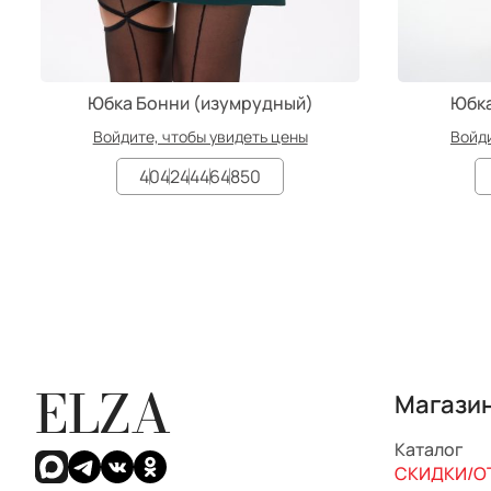
Юбка Бонни (изумрудный)
Юбка
Войдите, чтобы увидеть цены
Войди
40
42
44
46
48
50
ELZA
Магази
Каталог
СКИДКИ/ОТ