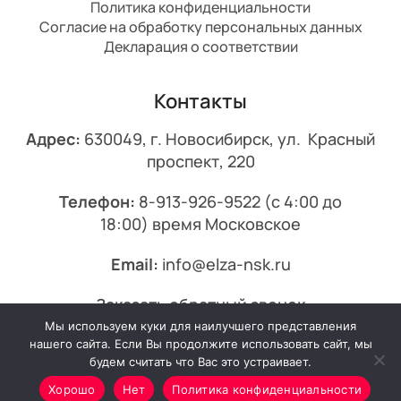
Политика конфиденциальности
Согласие на обработку персональных данных
Декларация о соответствии
Контакты
Адрес:
630049, г. Новосибирск, ул. Красный
проспект, 220
Телефон:
8-913-926-9522
(с 4:00 до
18:00) время Московское
Email:
info@elza-nsk.ru
Заказать обратный звонок
Мы используем куки для наилучшего представления
© 2013-2026 Эльза.
нашего сайта. Если Вы продолжите использовать сайт, мы
будем считать что Вас это устраивает.
Хорошо
Нет
Политика конфиденциальности
Минимальный заказ от 7000₽