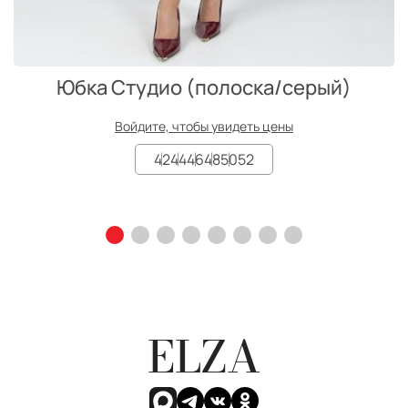
Юбка Студио (полоска/серый)
Войдите, чтобы увидеть цены
42
44
46
48
50
52
ELZA