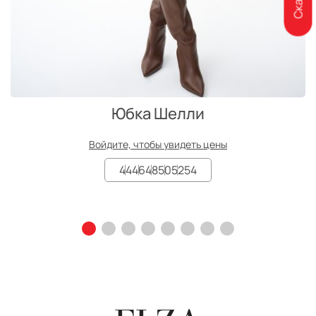
Юбка Шелли
Войдите, чтобы увидеть цены
44
46
48
50
52
54