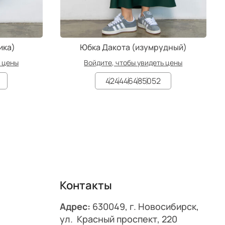
ика)
Юбка Дакота (изумрудный)
ь цены
Войдите, чтобы увидеть цены
42
44
46
48
50
52
Контакты
Адрес:
630049, г. Новосибирск,
ул. Красный проспект, 220