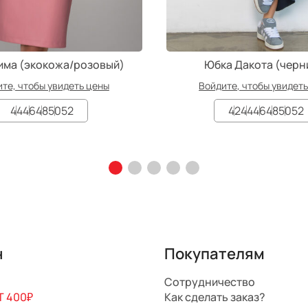
има (экокожа/розовый)
Юбка Дакота (черн
те, чтобы увидеть цены
Войдите, чтобы увидет
44
46
48
50
52
42
44
46
48
50
52
н
Покупателям
Сотрудничество
 400₽
Как сделать заказ?