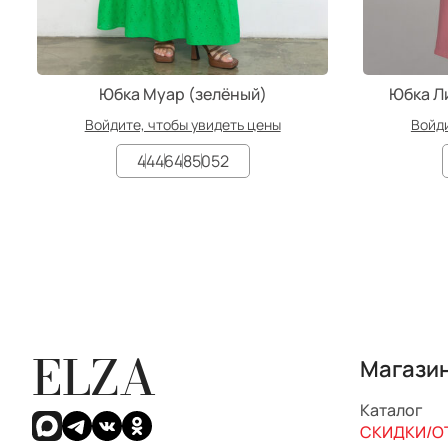
Юбка Муар (зелёный)
Юбка Л
Войдите, чтобы увидеть цены
Войди
44
46
48
50
52
ELZA
Магази
Каталог
СКИДКИ/ОТ