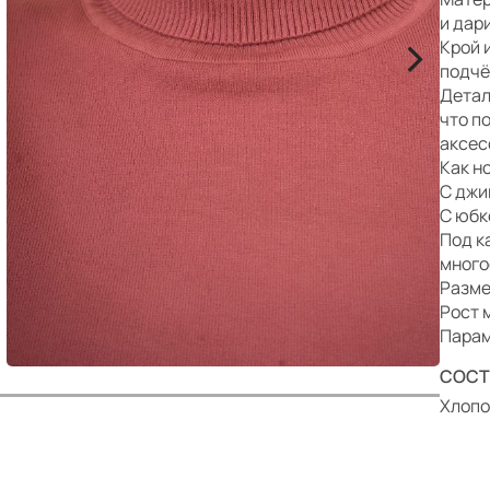
р
и дар
>
Крой 
подчё
Детал
что п
аксес
Как н
С джи
С юбк
Под к
много
Разме
Рост 
Парам
СОСТ
Хлопо