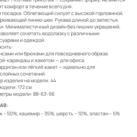
ит комфорт в течение всего дня.
и посадка: Облегающий силуэт с высокой горловиной,
ркивающей линию шеи. Рукава длиной до запястья.
и: Минималистичный дизайн без лишних украшений,
озволяет сочетать водолазку с различными
суарами и одеждой.
осить:
нсами или брюками для повседневного образа.
ой-карандаш и жакетом — для офиса.
ардиган или лёгкий жакет — идеально для
слойных сочетаний.
р изделия на модели: 44
модели: 172 см
етры модели: 88-63-96
АВ:
к – 50%, кашемир – 35%, шерсть – 10%, эластан – 5%