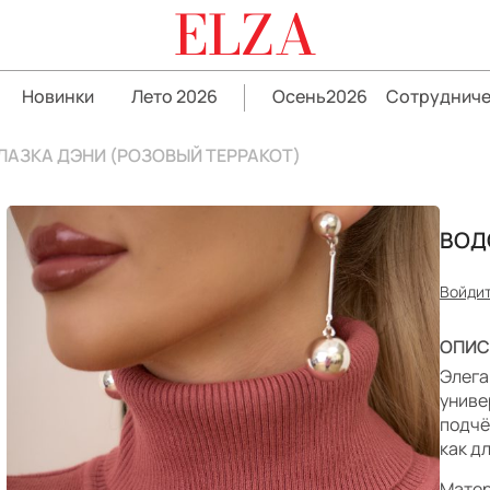
ELZA
Новинки
Лето 2026
Осень2026
Сотрудниче
АЗКА ДЭНИ (РОЗОВЫЙ ТЕРРАКОТ)
ВОД
Войдит
ОПИС
Элега
униве
подчё
как д
Матер