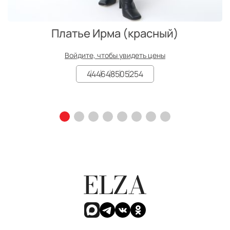
Платье Ирма (красный)
Войдите, чтобы увидеть цены
44
46
48
50
52
54
ELZA