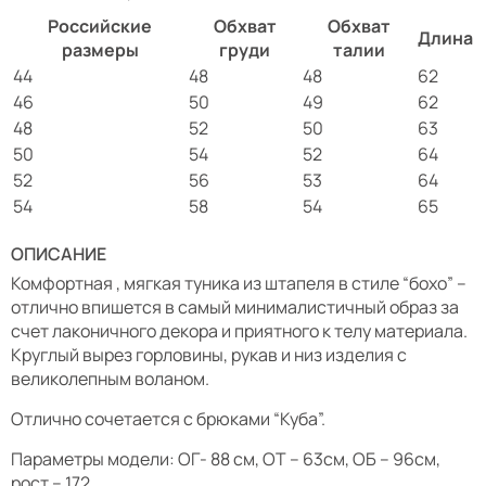
Российские
Обхват
Обхват
Длина
размеры
груди
талии
44
48
48
62
46
50
49
62
48
52
50
63
50
54
52
64
52
56
53
64
54
58
54
65
ОПИСАНИЕ
Комфортная , мягкая туника из штапеля в стиле “бохо” –
отлично впишется в самый минималистичный образ за
счет лаконичного декора и приятного к телу материала.
Круглый вырез горловины, рукав и низ изделия с
великолепным воланом.
Отлично сочетается с брюками “Куба”.
Параметры модели: ОГ- 88 см, ОТ – 63см, ОБ – 96см,
рост – 172