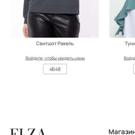
Свитшот Ракель
Тун
Войдите, чтобы увидеть цены
Войди
46
48
ELZA
Магази