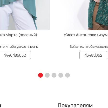
ика Марта (зеленый)
Жилет Антонелли (изу
те, чтобы увидеть цены
Войдите, чтобы увидет
44
46
48
50
52
46
48
50
52
н
Покупателям