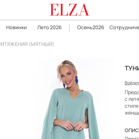
ELZA
Новинки
Лето 2026
Осень2026
Сотрудниче
РИТЯЖЕНИЯ (МЯТНЫЙ)
ТУН
Войдит
Предс
с лет
стиля
женщи
ОПИС
Предс