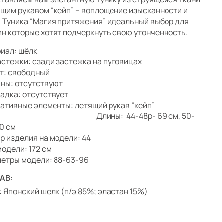
ящим рукавом “кейп” – воплощение изысканности и
. Туника “Магия притяжения” идеальный выбор для
н которые хотят подчеркнуть свою утонченность.
иал: шёлк
астежки: сзади застежка на пуговицах
т: свободный
ны: отсутствуют
адка: отсутствует
ративные элементы: летящий рукав “кейп”
ины: 44-48р- 69 см, 50-
70 см
р изделия на модели: 44
модели: 172 см
етры модели: 88-63-96
АВ:
: Японский шелк (п/э 85%; эластан 15%)