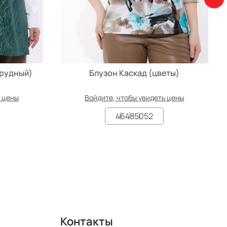
мрудный)
Блузон Каскад (цветы)
ь цены
Войдите, чтобы увидеть цены
46
48
50
52
Контакты