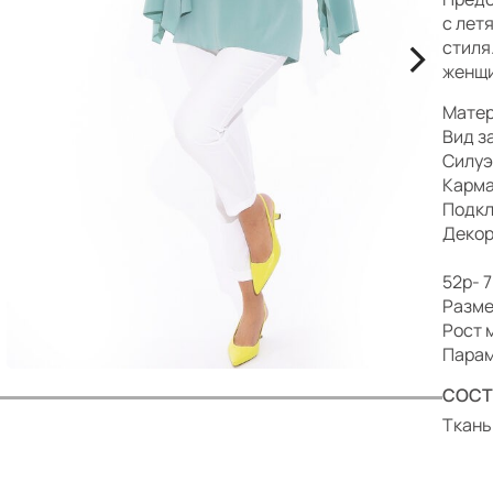
р
с лет
>
стиля
женщи
Матер
Вид з
Силуэ
Карма
Подкл
Деко
Дл
52р- 
Разме
Рост 
Парам
СОСТ
Ткань