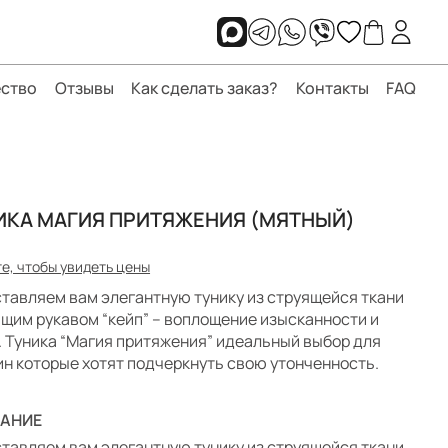
ство
Отзывы
Как сделать заказ?
Контакты
FAQ
ИКА МАГИЯ ПРИТЯЖЕНИЯ (МЯТНЫЙ)
е, чтобы увидеть цены
тавляем вам элегантную тунику из струящейся ткани
ящим рукавом “кейп” – воплощение изысканности и
. Туника “Магия притяжения” идеальный выбор для
н которые хотят подчеркнуть свою утонченность.
АНИЕ
тавляем вам элегантную тунику из струящейся ткани