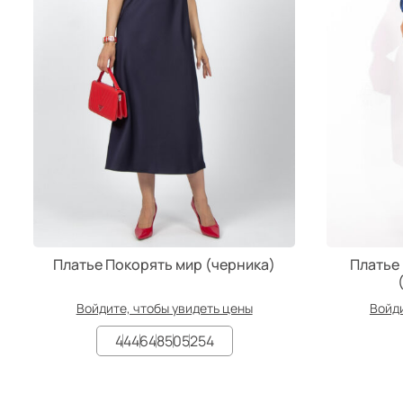
Платье Покорять мир (черника)
Платье
Войдите, чтобы увидеть цены
Войди
44
46
48
50
52
54