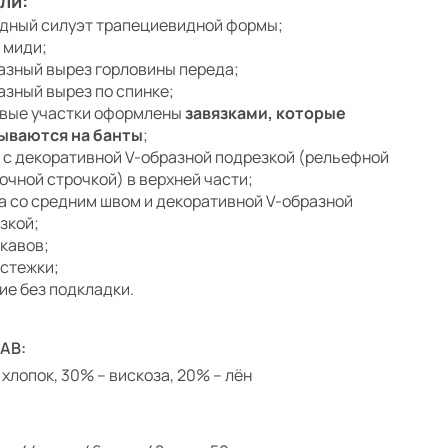
ли:
дный силуэт трапециевидной формы;
 миди;
азный вырез горловины переда;
азный вырез по спинке;
вые участки оформлены
завязками, которые
ываются на банты
;
 с декоративной V-образной подрезкой (рельефной
очной строчкой) в верхней части;
а со средним швом и декоративной V-образной
зкой;
укавов;
астежки;
ие без подкладки.
АВ:
 хлопок, 30% – вискоза, 20% – лён