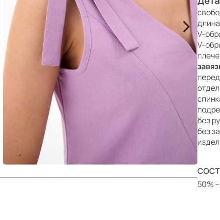
р
Дета
свобо
>
длина
V-обр
V-обр
плече
завяз
перед
отдел
спинк
подре
без р
без з
издел
СОСТ
50% –