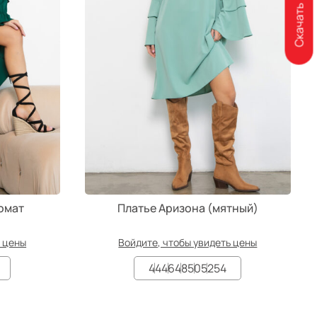
Скачать каталог
омат
Платье Аризона (мятный)
ь цены
Войдите, чтобы увидеть цены
44
46
48
50
52
54