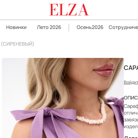
ELZA
Новинки
Лето 2026
Осень2026
Сотрудниче
 (СИРЕНЕВЫЙ)
САР
Войдит
ОПИС
Сараф
отлич
завяз
издел