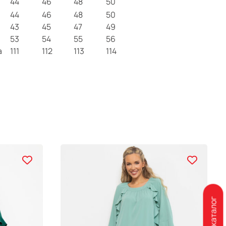
44
46
48
50
44
46
48
50
43
45
47
49
53
54
55
56
а
111
112
113
114