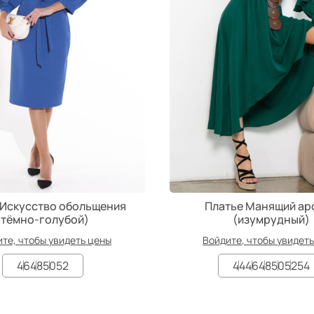
 Искусство обольщения
Платье Манящий ар
(тёмно-голубой)
(изумрудный)
те, чтобы увидеть цены
Войдите, чтобы увидет
46
48
50
52
44
46
48
50
52
54