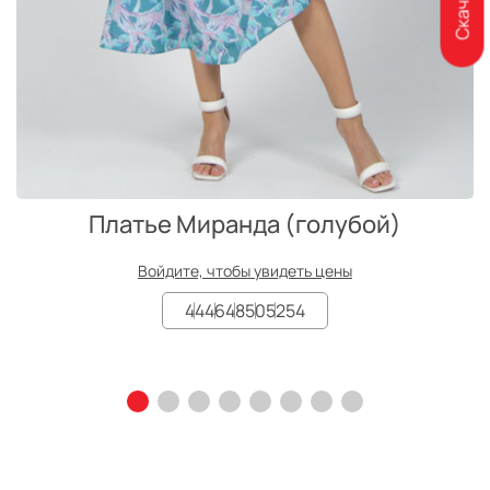
Платье Миранда (голубой)
Войдите, чтобы увидеть цены
44
46
48
50
52
54