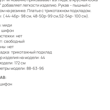
” добавляет легкости изделию. Рукав – пышный с
ом на резинке. Платье с трикотажном подкладом.
: ( 44-46р- 98 см, 48-50р-99 см,52-54р- 100 см).
: миди
: шифон
астежки: нет
т: свободный
ны: нет
адка: трикотажный подклад
р изделия на модели: 44
модели: 172 см
етры модели: 88-63-96
АВ:
-шифон