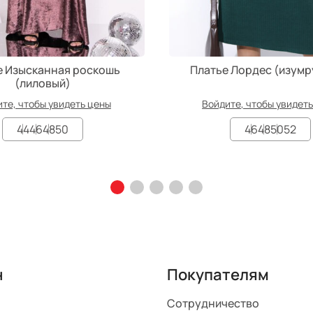
е Изысканная роскошь
Платье Лордес (изум
(лиловый)
те, чтобы увидеть цены
Войдите, чтобы увидет
44
46
48
50
46
48
50
52
н
Покупателям
Сотрудничество