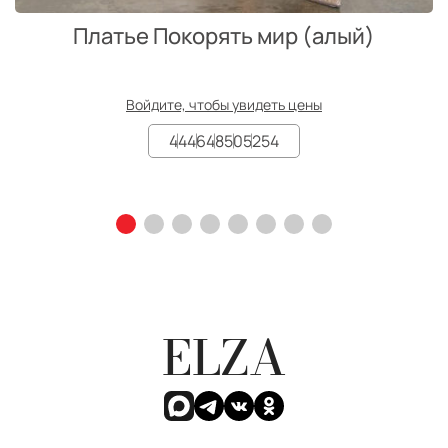
Платье Покорять мир (алый)
Войдите, чтобы увидеть цены
44
46
48
50
52
54
ELZA