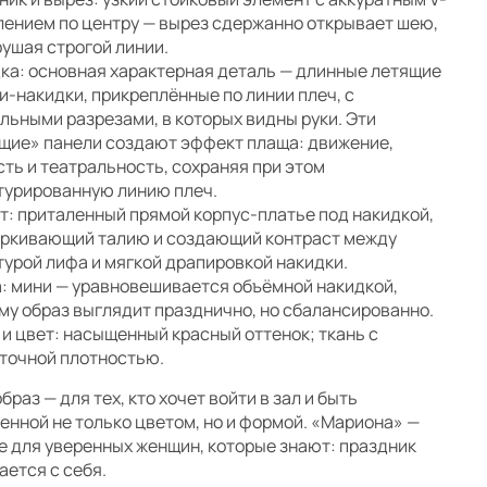
лением по центру — вырез сдержанно открывает шею,
рушая строгой линии.
ка: основная характерная деталь — длинные летящие
и-накидки, прикреплённые по линии плеч, с
льными разрезами, в которых видны руки. Эти
щие» панели создают эффект плаща: движение,
сть и театральность, сохраняя при этом
турированную линию плеч.
т: приталенный прямой корпус-платье под накидкой,
ркивающий талию и создающий контраст между
турой лифа и мягкой драпировкой накидки.
: мини — уравновешивается объёмной накидкой,
му образ выглядит празднично, но сбалансированно.
 и цвет: насыщенный красный оттенок; ткань с
точной плотностью.
браз — для тех, кто хочет войти в зал и быть
енной не только цветом, но и формой. «Мариона» —
е для уверенных женщин, которые знают: праздник
ается с себя.