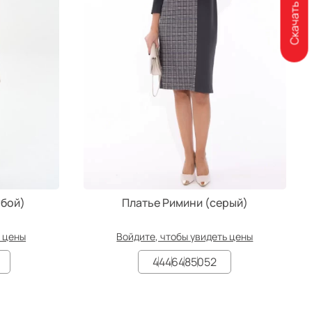
Скачать каталог
убой)
Платье Римини (серый)
ь цены
Войдите, чтобы увидеть цены
44
46
48
50
52