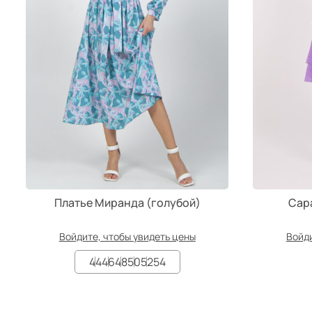
Платье Миранда (голубой)
Сар
Войдите, чтобы увидеть цены
Войди
44
46
48
50
52
54