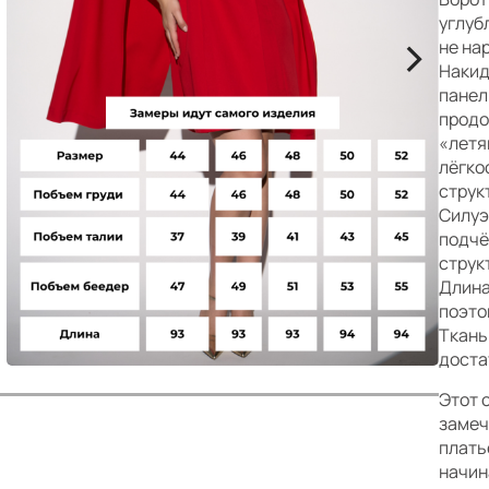
р
углуб
>
не на
Накид
панел
продо
«летя
лёгко
струк
Силуэ
подчё
струк
Длина
поэто
Ткань
доста
Этот о
замеч
плать
начин