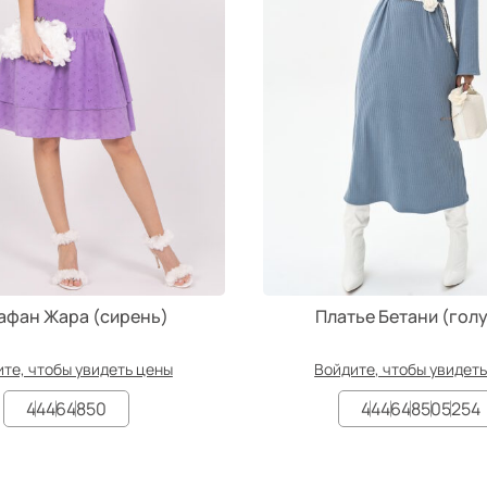
афан Жара (сирень)
Платье Бетани (гол
те, чтобы увидеть цены
Войдите, чтобы увидет
44
46
48
50
44
46
48
50
52
54