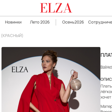
ELZA
Новинки
Лето 2026
Осень2026
Сотрудниче
 (КРАСНЫЙ)
ПЛА
Войдит
ОПИС
Плать
лёгко
хочет
Матер
Ворот