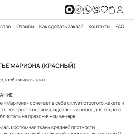
ство
Отзывы
Как сделать заказ?
Контакты
FAQ
ТЬЕ МАРИОНА (КРАСНЫЙ)
е, чтобы увидеть цены
АНИЕ
е «Мариона» сочетает в себе силуэт строгого жакета и
сть вечернего одеяния, идеальный выбор для тех, кто
 блистать на праздничном вечере.
иал: костюмная ткань средней плотности
ник и вырез: узкий стойковый элемент с аккуратным V-