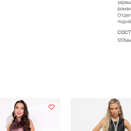
украш
роман
Отдел
подчё
СОСТ
55%ви