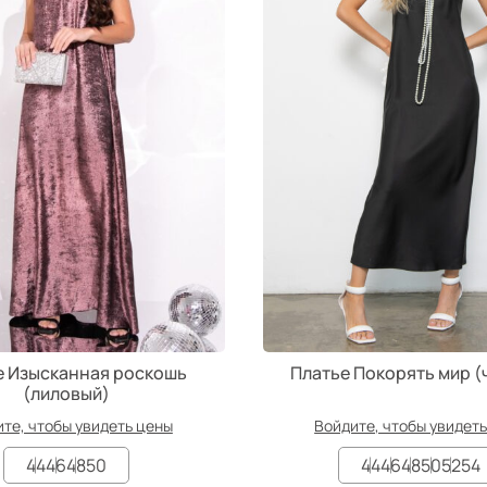
е Изысканная роскошь
Платье Покорять мир (
(лиловый)
те, чтобы увидеть цены
Войдите, чтобы увидет
44
46
48
50
44
46
48
50
52
54