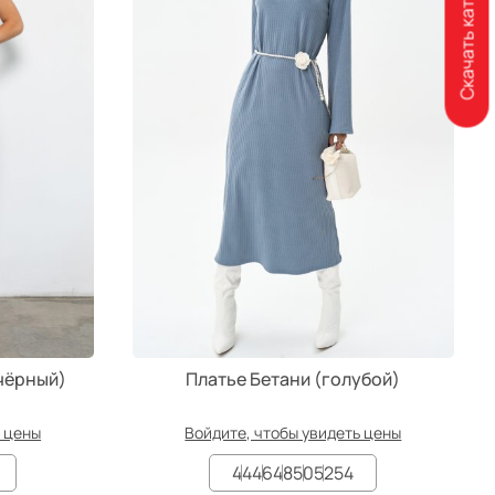
Скачать каталог
чёрный)
Платье Бетани (голубой)
ь цены
Войдите, чтобы увидеть цены
44
46
48
50
52
54