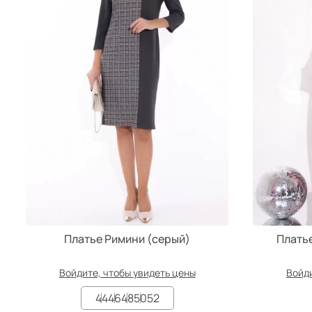
Платье Римини (серый)
Плать
Войдите, чтобы увидеть цены
Войди
44
46
48
50
52