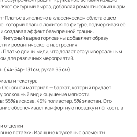
ляют фигурный вырез, добавляя романтический шарм.
т: Платье выполнено в классическом облегающем
е, который плавно ложится по фигуре, подчёркивая её
 и создавая эффект безупречной грации.
: Фигурный вырез горловины добавляет образу
сти и романтического настроения.
: Платье длины миди, что делает его универсальным
ом для различных мероприятий.
 ( 44-54р- 131 см, рукав 65 см).
иалы и текстура
: Основной материал — бархат, который придаёт
у роскошный вид и ощущение мягкости.
в: 55% вискоза, 45% полиэстер, 5% эластан. Это
ание обеспечивает комфортную посадку и лёгкость в
.
и отделки
вные вставки: Изящные кружевные элементы