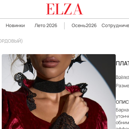
ELZA
Новинки
Лето 2026
Осень2026
Сотрудниче
БОРДОВЫЙ)
ПЛА
Войдит
Разме
ОПИС
Барха
утонч
обним
эффек