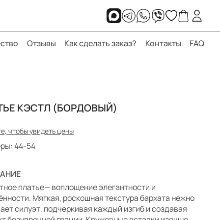
ство
Отзывы
Как сделать заказ?
Контакты
FAQ
ТЬЕ КЭСТЛ (БОРДОВЫЙ)
е, чтобы увидеть цены
ры: 44-54
АНИЕ
тное платье— воплощение элегантности и
ённости. Мягкая, роскошная текстура бархата нежно
ает силуэт, подчеркивая каждый изгиб и создавая
т безупречной грации. Кружевные вставки изящно