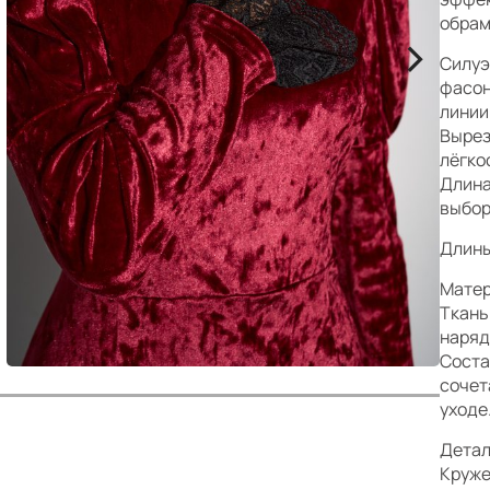
р
обрам
>
Силуэ
фасон
линии
Вырез
лёгко
Длина
выбор
Длины:
Матер
Ткань
наряд
Соста
сочет
уходе
Детал
Круже