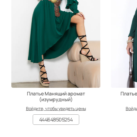
Платье Манящий аромат
Платье
(изумрудный)
Войдите, чтобы увидеть цены
Войди
44
46
48
50
52
54