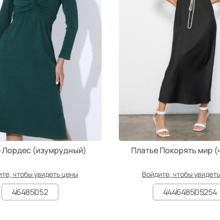
 Лордес (изумрудный)
Платье Покорять мир (
те, чтобы увидеть цены
Войдите, чтобы увидет
46
48
50
52
44
46
48
50
52
54