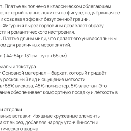
т: Платье выполнено в классическом облегающем
е, который плавно ложится по фигуре, подчёркивая её
 и создавая эффект безупречной грации.
: Фигурный вырез горловины добавляет образу
сти и романтического настроения.
: Платье длины миди, что делает его универсальным
ом для различных мероприятий.
 ( 44-54р- 131 см, рукав 65 см).
иалы и текстура
: Основной материал — бархат, который придаёт
у роскошный вид и ощущение мягкости.
в: 55% вискоза, 45% полиэстер, 5% эластан. Это
ание обеспечивает комфортную посадку и лёгкость в
.
и отделки
вные вставки: Изящные кружевные элементы
ают вырез, добавляя наряду утончённости и
тического шарма.