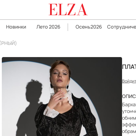
ELZA
Новинки
Лето 2026
Осень2026
Сотрудниче
ЁРНЫЙ)
ПЛА
Войдит
ОПИС
Барха
утонч
обним
эффек
обрам