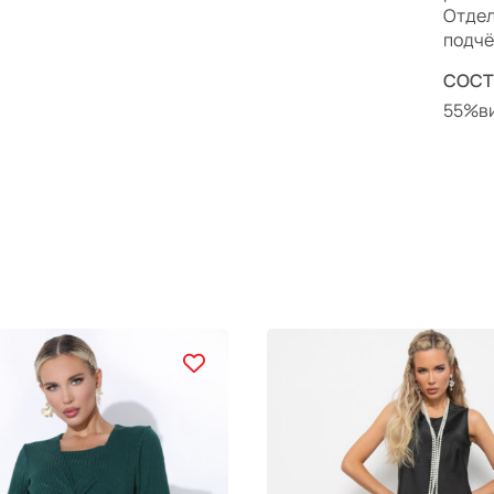
Отдел
подчё
СОСТ
55%ви