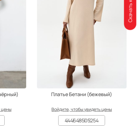
Скачать каталог
чёрный)
Платье Бетани (бежевый)
ь цены
Войдите, чтобы увидеть цены
44
46
48
50
52
54