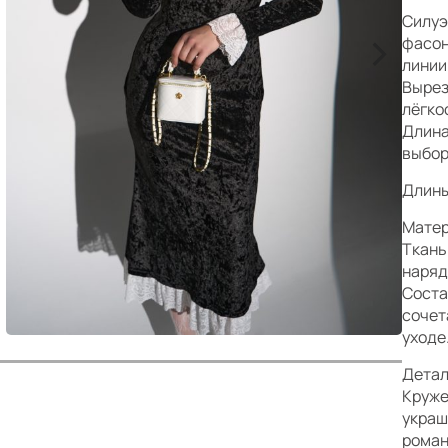
р
Силуэ
>
фасон
линии
Вырез
лёгко
Длина
выбор
Длины:
Матер
Ткань
наряд
Соста
сочет
уходе
Детал
Круже
украш
роман