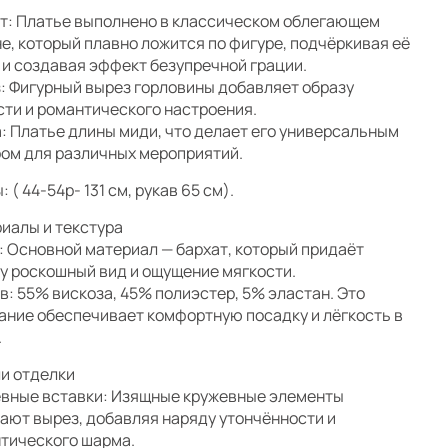
т: Платье выполнено в классическом облегающем
е, который плавно ложится по фигуре, подчёркивая её
 и создавая эффект безупречной грации.
: Фигурный вырез горловины добавляет образу
сти и романтического настроения.
: Платье длины миди, что делает его универсальным
ом для различных мероприятий.
 ( 44-54р- 131 см, рукав 65 см).
иалы и текстура
: Основной материал — бархат, который придаёт
у роскошный вид и ощущение мягкости.
в: 55% вискоза, 45% полиэстер, 5% эластан. Это
ание обеспечивает комфортную посадку и лёгкость в
.
и отделки
вные вставки: Изящные кружевные элементы
ают вырез, добавляя наряду утончённости и
тического шарма.