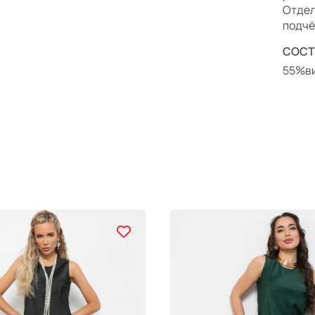
Отдел
подчё
СОСТ
55%ви