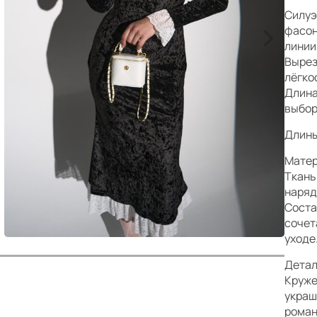
р
Силуэ
>
фасон
линии
Вырез
лёгко
Длина
выбор
Длины:
Матер
Ткань
наряд
Соста
сочет
уходе
Детал
Круже
украш
роман