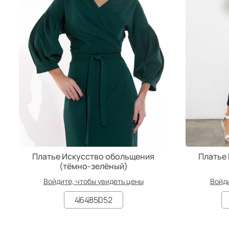
Платье Искусство обольщения
Платье
(тёмно-зелёный)
Войдите, чтобы увидеть цены
Войди
46
48
50
52