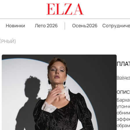
ELZA
Новинки
Лето 2026
Осень2026
Сотрудниче
ЁРНЫЙ)
ПЛА
Войдит
ОПИС
Барха
утонч
обним
эффек
обрам