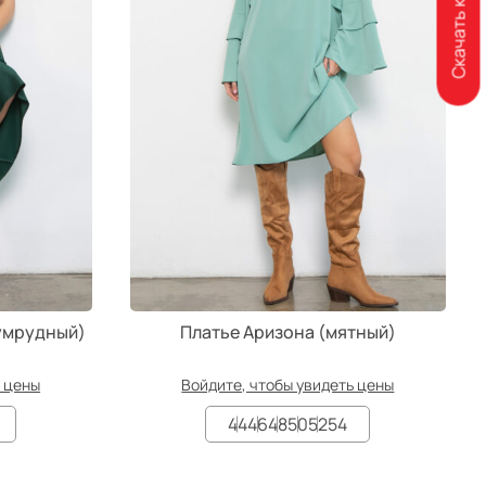
Скачать каталог
зумрудный)
Платье Аризона (мятный)
ь цены
Войдите, чтобы увидеть цены
44
46
48
50
52
54