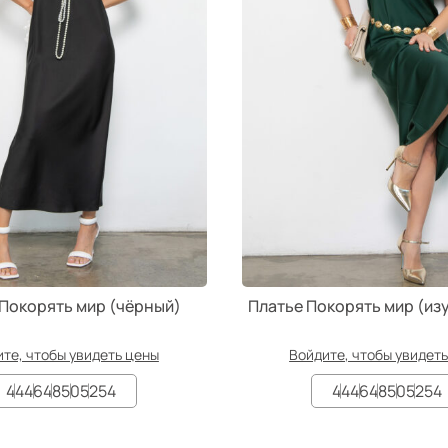
 Покорять мир (чёрный)
Платье Покорять мир (и
те, чтобы увидеть цены
Войдите, чтобы увидет
44
46
48
50
52
54
44
46
48
50
52
54