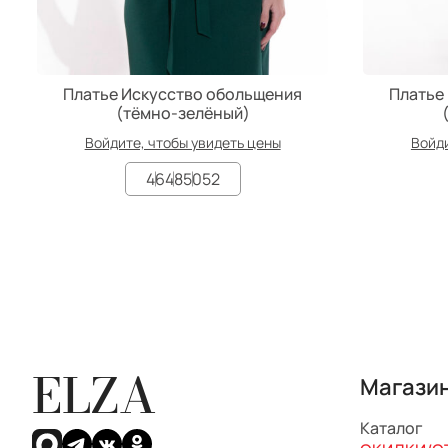
Платье Искусство обольщения
Платье
(тёмно-зелёный)
Войдите, чтобы увидеть цены
Войди
46
48
50
52
ELZA
Магази
Каталог