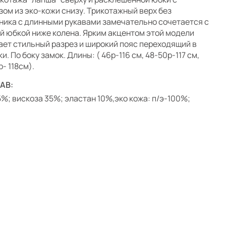
зом из эко-кожи снизу. Трикотажный верх без
ника с длинными рукавами замечательно сочетается с
й юбкой ниже колена. Ярким акцентом этой модели
ает стильный разрез и широкий пояс переходящий в
и. По боку замок. Длины: ( 46р-116 см, 48-50р-117 см,
- 118см).
АВ:
5%; вискоза 35%; эластан 10%,эко кожа: п/э-100%;