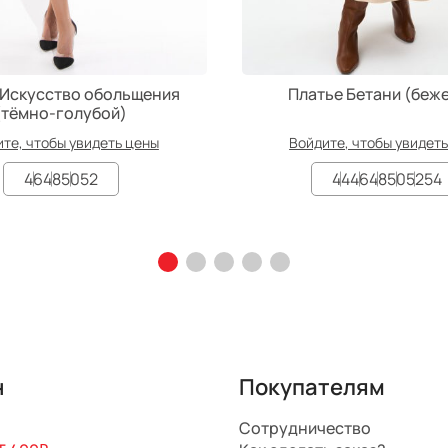
 Искусство обольщения
Платье Бетани (беж
(тёмно-голубой)
те, чтобы увидеть цены
Войдите, чтобы увидет
46
48
50
52
44
46
48
50
52
54
н
Покупателям
Сотрудничество