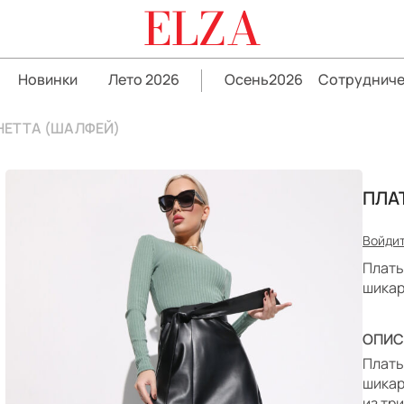
ELZA
Новинки
Лето 2026
Осень2026
Сотрудниче
НЕТТА (ШАЛФЕЙ)
ПЛА
Войдит
Плать
шикар
ОПИС
Плать
шикар
из тр