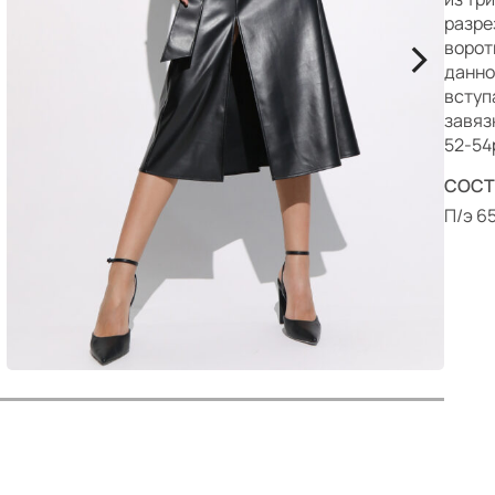
р
разре
>
ворот
данно
вступ
завязк
52-54р
СОСТ
П/э 6