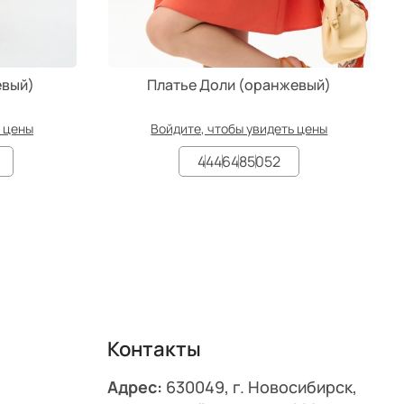
евый)
Платье Доли (оранжевый)
ь цены
Войдите, чтобы увидеть цены
44
46
48
50
52
Контакты
Адрес:
630049, г. Новосибирск,