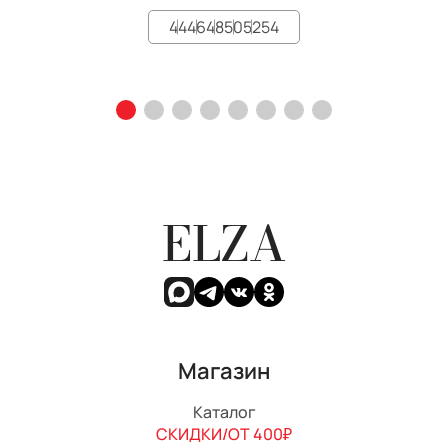
44
46
48
50
52
54
ELZA
Магазин
Каталог
СКИДКИ/ОТ 400₽