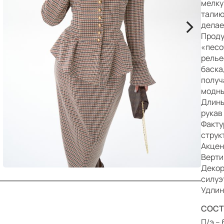
р
мелку
талию
>
делае
Проду
«песо
релье
баска
получ
модны
Длины
рукав
Факту
струк
Акцен
Верти
Декор
силуэ
Удлин
СОСТ
П/э – 