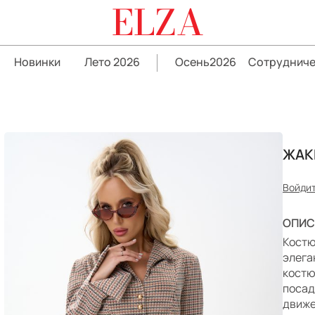
ELZA
Новинки
Лето 2026
Осень2026
Сотрудниче
ЖАК
Войдит
ОПИС
Костю
элега
костю
посад
движе