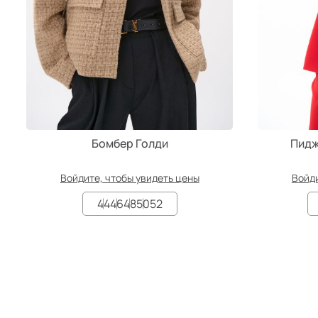
Бомбер Голди
Пидж
Войдите, чтобы увидеть цены
Войди
44
46
48
50
52