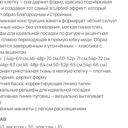
ю клетку — она держит форму, красиво подчёркивая
 и создавая тот самый sculpted-эффект, который
т образ благородным и стройным.
манная конструкция жакета формирует чёткий силуэт
чные часы» без утяжеления: мягкая линия плеч,
фы для идеальной посадки по фигуре и акцентная
, плавно переходящая в прямую юбку миди. Образ
ается завершённым и утончённым — классика с
м акцентом.
: ( 44р-69 см,46-48р-70 см,50-52р-71 см,54р-72 см,
 44р-63 см,46-48р-64 см,50-52р-65 см,54р-66 см).
рная трикотажная ткань в мелкую клетку — плотная,
турная, держит форму
тная баска, корректирующая линию талии
кальные рельефы для идеальной посадки
ативная линия пуговиц — визуально вытягивает
т
ённые манжеты с лёгким расклешением
АВ:
60, вискоза – 30, эластан – 10