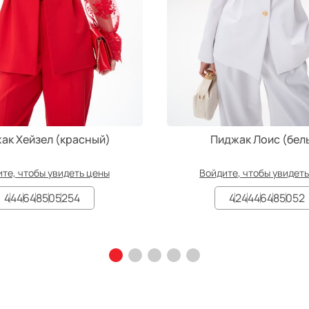
ак Хейзел (красный)
Пиджак Лоис (бел
те, чтобы увидеть цены
Войдите, чтобы увидет
44
46
48
50
52
54
42
44
46
48
50
52