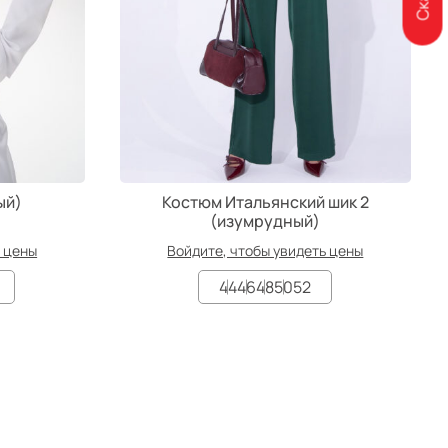
ый)
Костюм Итальянский шик 2
(изумрудный)
ь цены
Войдите, чтобы увидеть цены
44
46
48
50
52