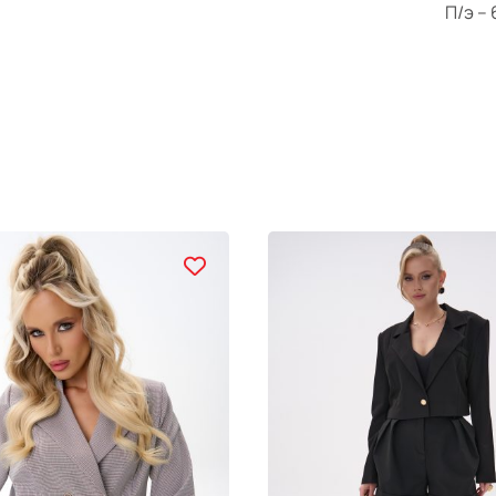
П/э –