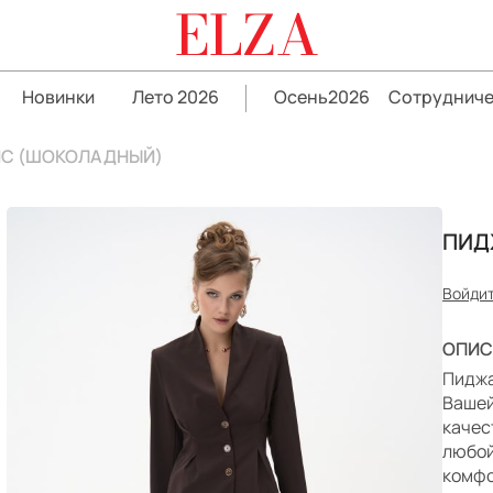
ELZA
Новинки
Лето 2026
Осень2026
Сотрудниче
ИС (ШОКОЛАДНЫЙ)
ПИД
Войдит
ОПИС
Пиджа
Вашей
качес
любой
комфо