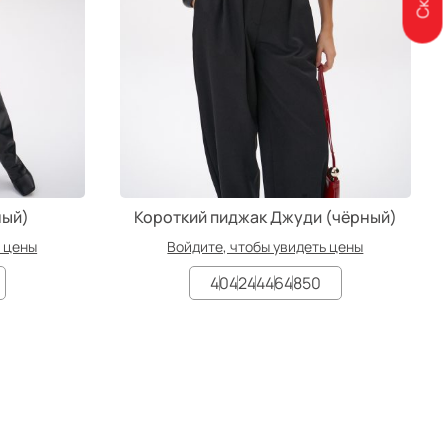
ный)
Короткий пиджак Джуди (чёрный)
ь цены
Войдите, чтобы увидеть цены
40
42
44
46
48
50