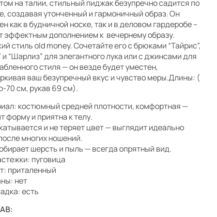
том на талии, стильный пиджак безупречно садится по
е, создавая утонченный и гармоничный образ. Он
ен как в будничной носке, так и в деловом гардеробе –
т эффектным дополнением к вечернему образу.
ий стиль old money. Сочетайте его с брюками “Тайрис”,
” и “Шарлиз” для элегантного лука или с джинсами для
абленного стиля — он везде будет уместен,
ркивая ваш безупречный вкус и чувство меры.Длины: (
р-70 см, рукав 69 см).
иал: костюмный средней плотности,
комфортная —
т форму и приятна к телу.
скатывается и не теряет цвет — выглядит идеально
после многих ношений.
собирает шерсть и пыль — всегда опрятный вид.
астежки: пуговица
т: приталенный
ны: нет
адка: есть
АВ: