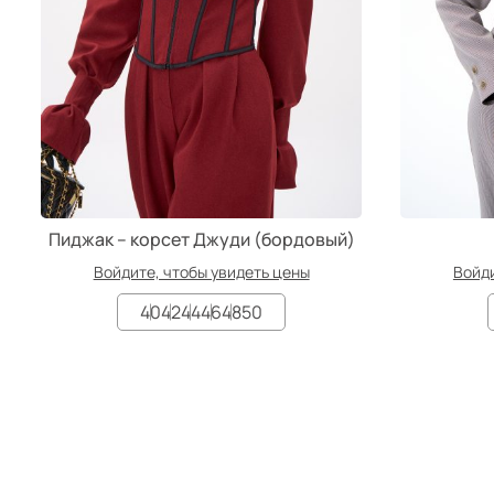
Пиджак – корсет Джуди (бордовый)
Войдите, чтобы увидеть цены
Войди
40
42
44
46
48
50