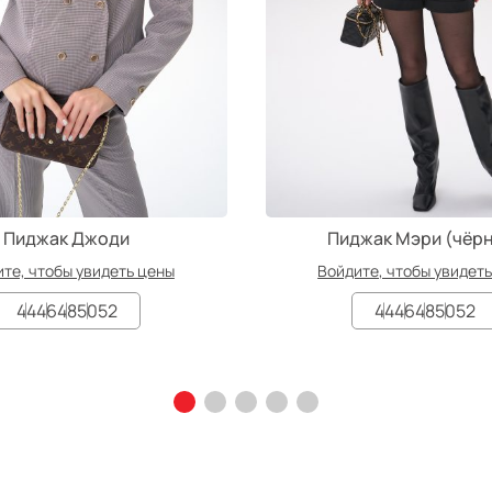
Пиджак Джоди
Пиджак Мэри (чёр
те, чтобы увидеть цены
Войдите, чтобы увидет
44
46
48
50
52
44
46
48
50
52