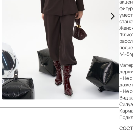
р
акцен
фигур
>
умест
стане
Женск
“Клио
рассл
подчё
44-54
Матер
держи
– Не 
даже 
– Не 
Вид з
Силуэ
Карма
Подкл
СОСТ