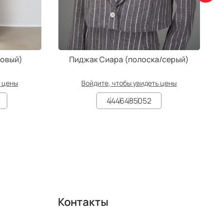
товый)
Пиджак Сиара (полоска/серый)
ь цены
Войдите, чтобы увидеть цены
44
46
48
50
52
Контакты