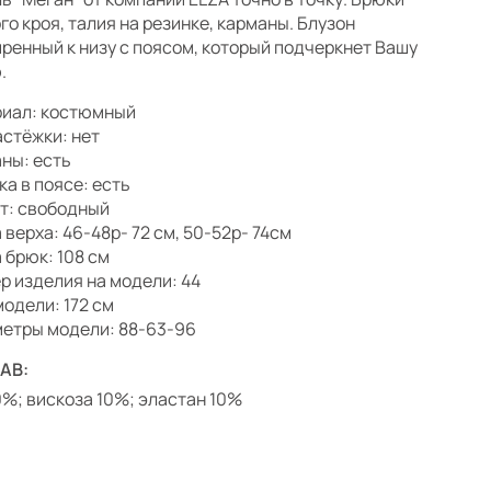
го кроя, талия на резинке, карманы. Блузон
ренный к низу с поясом, который подчеркнет Вашу
.
иал: костюмный
астёжки: нет
ны: есть
ка в поясе: есть
т: свободный
 верха: 46-48р- 72 см, 50-52р- 74см
 брюк: 108 см
р изделия на модели: 44
модели: 172 см
етры модели: 88-63-96
АВ:
0%; вискоза 10%; эластан 10%