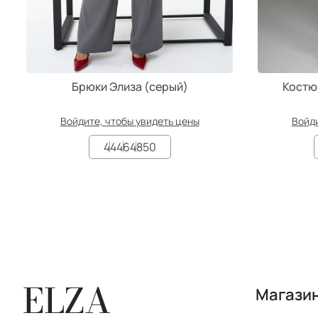
Брюки Элиза (серый)
Костю
Войдите, чтобы увидеть цены
Войди
44
46
48
50
ELZA
Магази