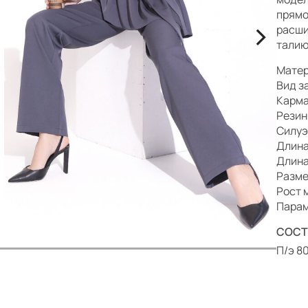
р
прямо
>
расши
талию
Матер
Вид з
Карма
Резин
Силуэ
Длина
Длина
Разме
Рост 
Парам
СОСТ
П/э 8