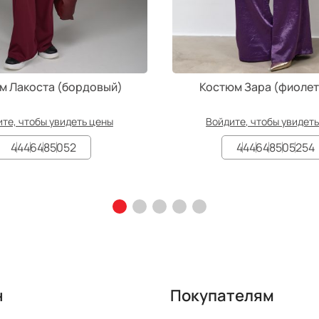
м Лакоста (бордовый)
Костюм Зара (фиоле
те, чтобы увидеть цены
Войдите, чтобы увидет
44
46
48
50
52
44
46
48
50
52
54
н
Покупателям