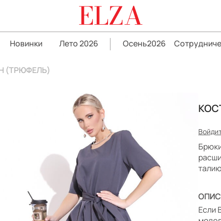
ELZA
Новинки
Лето 2026
Осень2026
Сотрудниче
Н (ТРЮФЕЛЬ)
КОС
Войдит
Брюки
расши
талию
ОПИС
Если 
модел