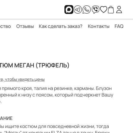
ство
Отзывы
Как сделать заказ?
Контакты
FAQ
ТЮМ МЕГАН (ТРЮФЕЛЬ)
е, чтобы увидеть цены
 прямого кроя, талия на резинке, карманы. Блузон
ренный к низу с поясом, который подчеркнет Вашу
.
АНИЕ
Вы ищите костюм для повседневной жизни, тогда
ь “Меган” от компании ELZA точно в точку. Брюки