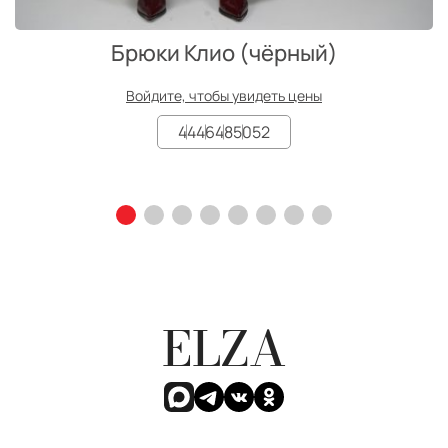
Брюки Клио (чёрный)
Войдите, чтобы увидеть цены
44
46
48
50
52
ELZA