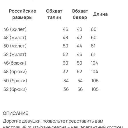
Российские
Обхват
Обхват
Длина
размеры
талии
бедер
46 (жилет)
46
40
60
48 (жилет)
48
42
60
50 (жилет)
50
44
61
52 (жилет)
52
46
61
46(брюки)
30
50
104
48 (брюки)
32
52
104
50 (брюки)
34
54
105
52 (брюки)
36
56
105
ОПИСАНИЕ
Дорогие девушки, позвольте представить вам
настоящий must-have сезона – наш элегантный костюм