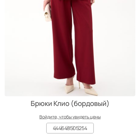
Брюки Клио (бордовый)
Войдите, чтобы увидеть цены
44
46
48
50
52
54