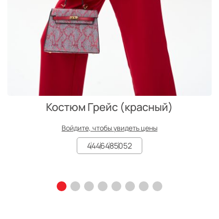
Костюм Грейc (красный)
Войдите, чтобы увидеть цены
44
46
48
50
52