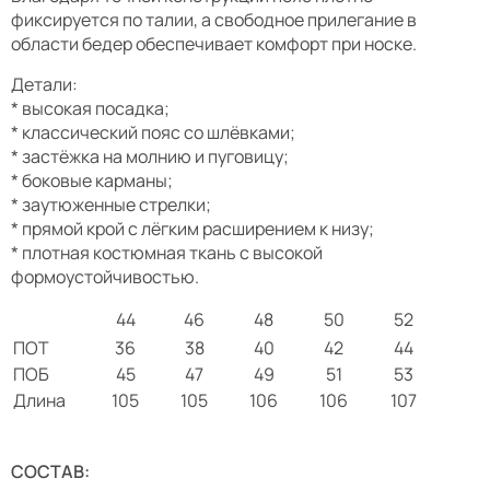
фиксируется по талии, а свободное прилегание в
области бедер обеспечивает комфорт при носке.
Детали:
* высокая посадка;
* классический пояс со шлёвками;
* застёжка на молнию и пуговицу;
* боковые карманы;
* заутюженные стрелки;
* прямой крой с лёгким расширением к низу;
* плотная костюмная ткань с высокой
формоустойчивостью.
44
46
48
50
52
ПОТ
36
38
40
42
44
ПОБ
45
47
49
51
53
Длина
105
105
106
106
107
СОСТАВ: