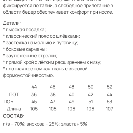
фиксируется по талии, а свободное прилегание в
области бедер обеспечивает комфорт при носке.
Детали:
* высокая посадка;
* классический пояс со шлёвками;
* застёжка на молнию и пуговицу;
* боковые карманы;
* заутюженные стрелки;
* прямой крой с лёгким расширением к низу;
* плотная костюмная ткань с высокой
формоустойчивостью.
44
46
48
50
52
ПОТ
36
38
40
42
44
ПОБ
45
47
49
51
53
Длина
105
105
106
106
107
СОСТАВ:
п/э – 70%; вискоза – 25%; эластан 5%