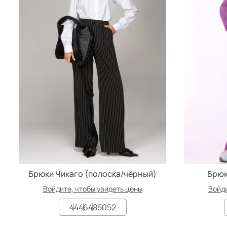
Брюки Чикаго (полоска/чёрный)
Брюк
Войдите, чтобы увидеть цены
Войди
44
46
48
50
52