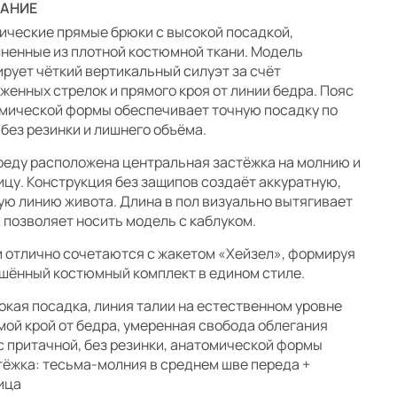
АНИЕ
ические прямые брюки с высокой посадкой,
ненные из плотной костюмной ткани. Модель
рует чёткий вертикальный силуэт за счёт
женных стрелок и прямого кроя от линии бедра. Пояс
мической формы обеспечивает точную посадку по
 без резинки и лишнего объёма.
реду расположена центральная застёжка на молнию и
ицу. Конструкция без защипов создаёт аккуратную,
ую линию живота. Длина в пол визуально вытягивает
и позволяет носить модель с каблуком.
 отлично сочетаются с жакетом «Хейзел», формируя
шённый костюмный комплект в едином стиле.
окая посадка, линия талии на естественном уровне
мой крой от бедра, умеренная свобода облегания
с притачной, без резинки, анатомической формы
тёжка: тесьма-молния в среднем шве переда +
ица