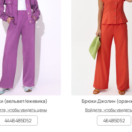
и (вельвет/ежевика)
Брюки Джолин (оран
те, чтобы увидеть цены
Войдите, чтобы увидет
44
46
48
50
52
46
48
50
52