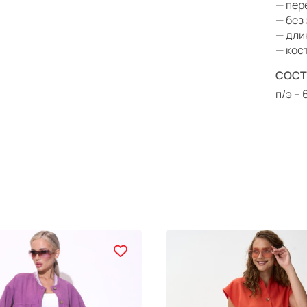
— пер
— без
— дли
— кос
СОСТ
п/э –