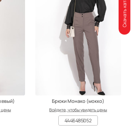
Скачать каталог
жевый)
Брюки Монако (мокко)
ь цены
Войдите, чтобы увидеть цены
44
46
48
50
52