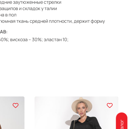
едние заутюженные стрелки
 защипов и складок у талии
на в пол
тюмная ткань средней плотности, держит форму
АВ:
 60%; вискоза – 30%; эластан 10;