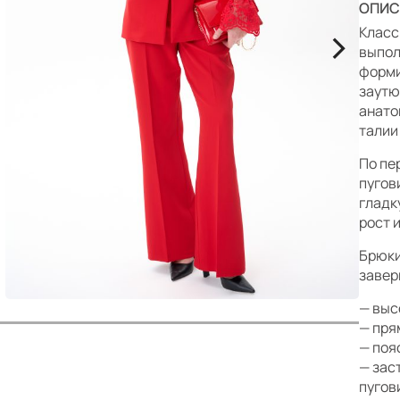
р
ОПИС
>
Класс
выпол
форми
заутю
анато
талии
По пе
пугов
гладк
рост 
Брюки
завер
— выс
— пря
— поя
— зас
пугов