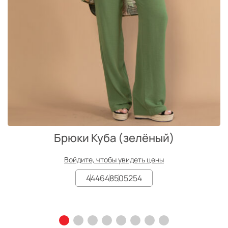
Брюки Куба (зелёный)
Войдите, чтобы увидеть цены
44
46
48
50
52
54