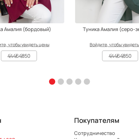
а Амалия (бордовый)
Туника Амалия (серо-з
те, чтобы увидеть цены
Войдите, чтобы увидет
44
46
48
50
44
46
48
50
н
Покупателям
Сотрудничество