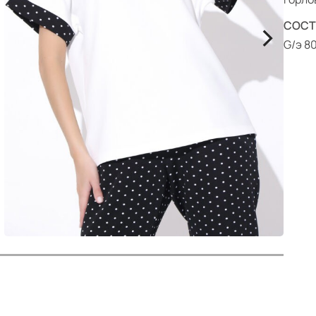
р
>
СОСТ
G/э 80