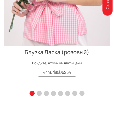
Блузка Ласка (розовый)
Войдите, чтобы увидеть цены
44
46
48
50
52
54