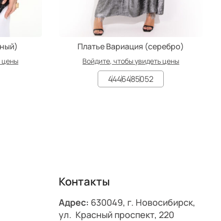
рный)
Платье Вариация (серебро)
ь цены
Войдите, чтобы увидеть цены
44
46
48
50
52
Контакты
Адрес:
630049, г. Новосибирск,
ул. Красный проспект, 220