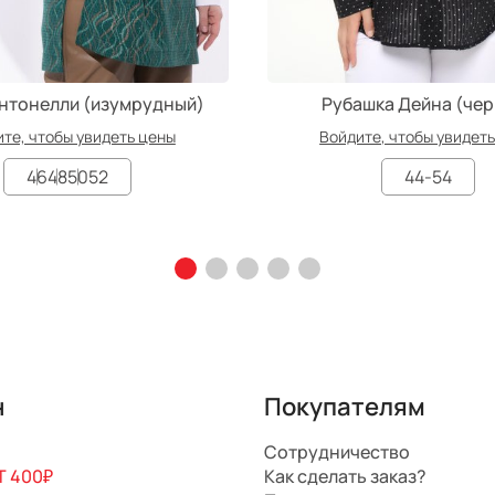
нтонелли (изумрудный)
Рубашка Дейна (че
те, чтобы увидеть цены
Войдите, чтобы увидет
46
48
50
52
44-54
н
Покупателям
Сотрудничество
 400₽
Как сделать заказ?