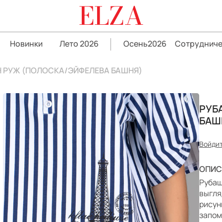
ELZA
Новинки
Лето 2026
Осень2026
Сотрудниче
 РУЖ (ПОЛОСКА/ЭЙФЕЛЕВА БАШНЯ)
РУБ
БАШ
Войдит
ОПИС
Рубаш
выгля
рису
запом