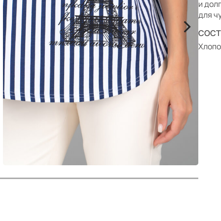
р
и дол
>
для ч
СОСТ
Хлопо