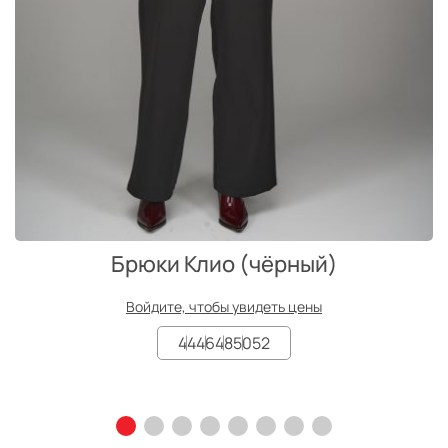
Брюки Клио (чёрный)
Войдите, чтобы увидеть цены
44
46
48
50
52