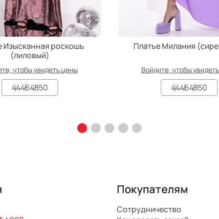
е Изысканная роскошь
Платье Милания (сир
(лиловый)
те, чтобы увидеть цены
Войдите, чтобы увидет
44
46
48
50
44
46
48
50
н
Покупателям
Сотрудничество