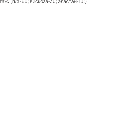
таж: (п/э-60; вискоза-30; эластан-10;)