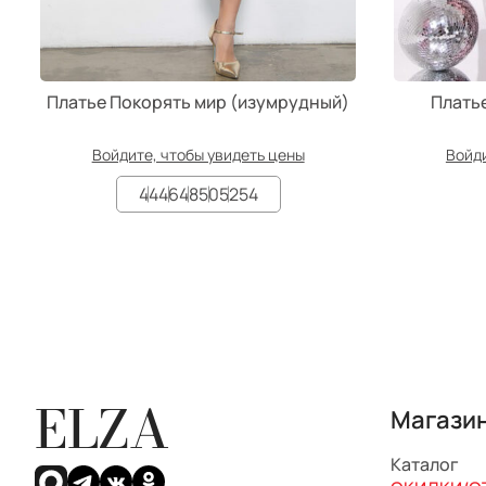
Платье Покорять мир (изумрудный)
Плать
Войдите, чтобы увидеть цены
Войди
44
46
48
50
52
54
ELZA
Магази
Каталог