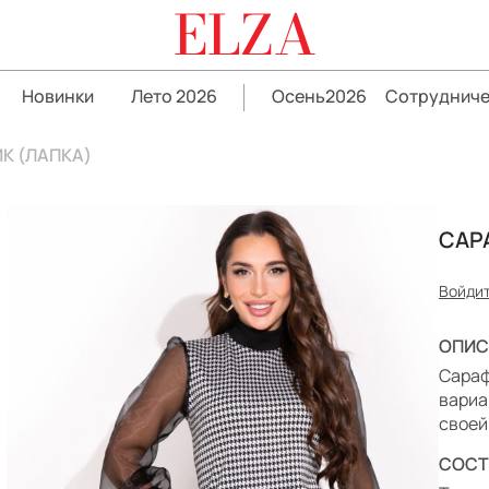
ELZA
Новинки
Лето 2026
Осень2026
Сотрудниче
К (ЛАПКА)
САР
Войдит
ОПИС
Сараф
вариа
своей
СОСТ