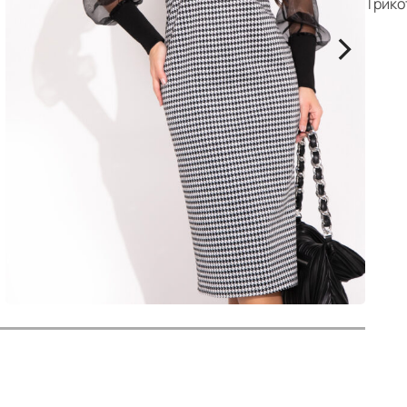
р
Трико
>