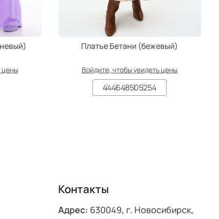
еневый)
Платье Бетани (бежевый)
ь цены
Войдите, чтобы увидеть цены
44
46
48
50
52
54
Контакты
Адрес:
630049, г. Новосибирск,