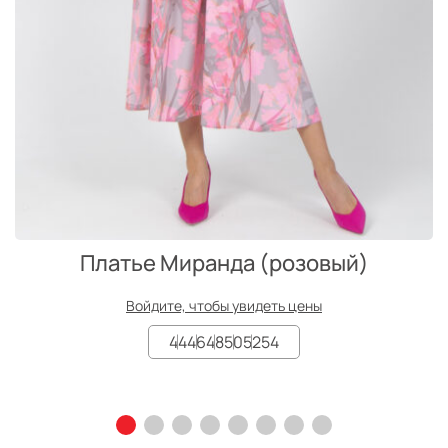
Платье Миранда (розовый)
Войдите, чтобы увидеть цены
44
46
48
50
52
54