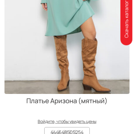
Скачать каталог
Платье Аризона (мятный)
Войдите, чтобы увидеть цены
44
46
48
50
52
54