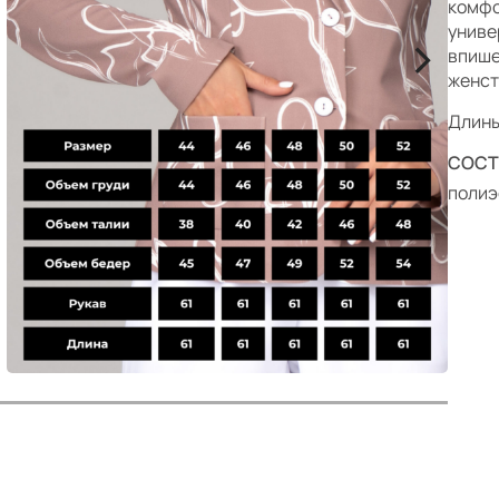
р
комфо
униве
>
впише
женст
Длины:
СОСТ
полиэ