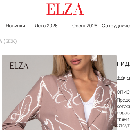
ELZA
Новинки
Лето 2026
Осень2026
Сотрудниче
 (БЕЖ)
ПИД
Войдит
ОПИС
Предс
котор
образ
ткани
Отсут