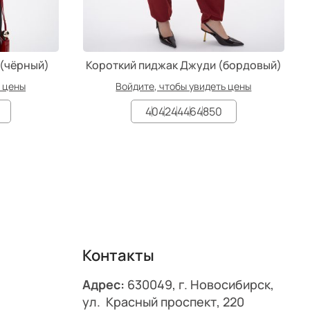
 (чёрный)
Короткий пиджак Джуди (бордовый)
ь цены
Войдите, чтобы увидеть цены
40
42
44
46
48
50
Контакты
Адрес:
630049, г. Новосибирск,
ул. Красный проспект, 220