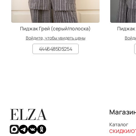
Пиджак Грей (серый/полоска)
Пиджак 
Войдите, чтобы увидеть цены
Войди
44
46
48
50
52
54
ELZA
Магази
Каталог
СКИДКИ/ОТ