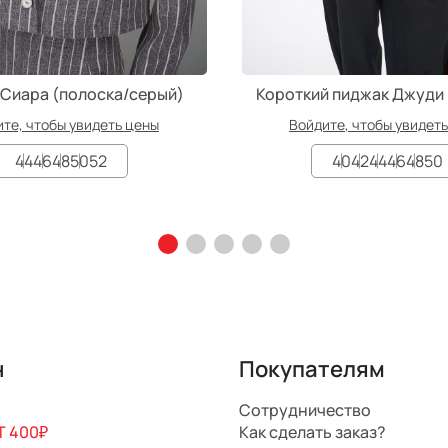
Сиара (полоска/серый)
Короткий пиджак Джуди
те, чтобы увидеть цены
Войдите, чтобы увидет
44
46
48
50
52
40
42
44
46
48
50
н
Покупателям
Сотрудничество
 400₽
Как сделать заказ?